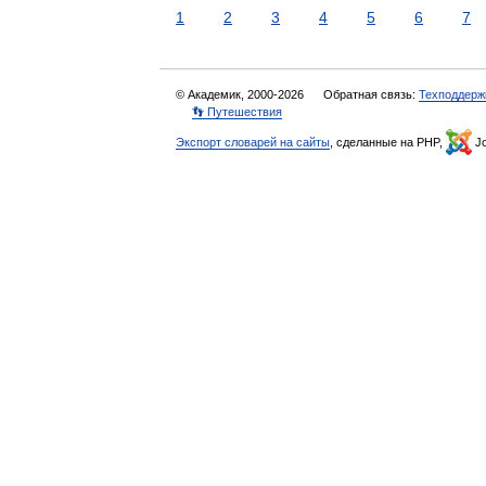
1
2
3
4
5
6
7
© Академик, 2000-2026
Обратная связь:
Техподдерж
👣 Путешествия
Экспорт словарей на сайты
, сделанные на PHP,
Jo