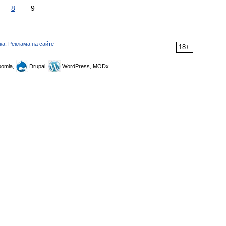
8
9
ка
,
Реклама на сайте
18+
omla,
Drupal,
WordPress, MODx.