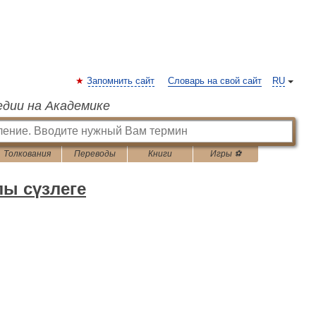
Запомнить сайт
Словарь на свой сайт
RU
едии на Академике
Толкования
Переводы
Книги
Игры ⚽
лы сүзлеге