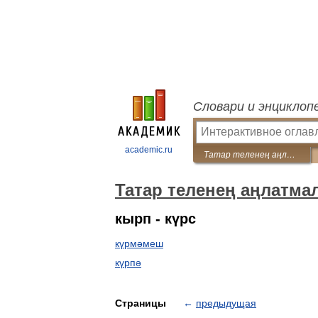
Словари и энциклоп
academic.ru
Татар теленең аңлатмалы сүзлеге
Татар теленең аңлатма
кырп - күрс
күрмәмеш
күрпә
Страницы
←
предыдущая